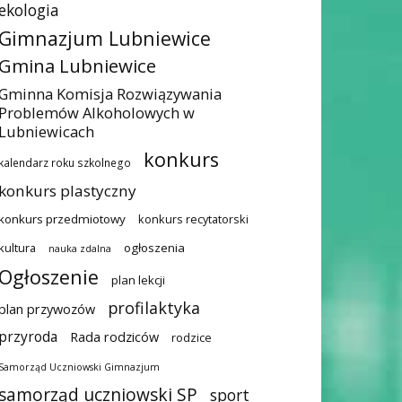
ekologia
Gimnazjum Lubniewice
Gmina Lubniewice
Gminna Komisja Rozwiązywania
Problemów Alkoholowych w
Lubniewicach
konkurs
kalendarz roku szkolnego
konkurs plastyczny
konkurs przedmiotowy
konkurs recytatorski
kultura
ogłoszenia
nauka zdalna
Ogłoszenie
plan lekcji
profilaktyka
plan przywozów
przyroda
Rada rodziców
rodzice
Samorząd Uczniowski Gimnazjum
samorząd uczniowski SP
sport