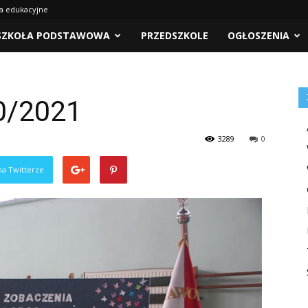
a edukacyjne
SZKOŁA PODSTAWOWA
PRZEDSZKOLE
OGŁOSZENIA
0/2021
3289
0
na Twitterze