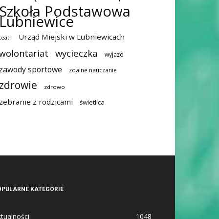
Szkoła Podstawowa
Lubniewice
Urząd Miejski w Lubniewicach
teatr
wycieczka
wolontariat
wyjazd
zawody sportowe
zdalne nauczanie
zdrowie
zdrowo
zebranie z rodzicami
świetlica
OPULARNE KATEGORIE
tualności
1048