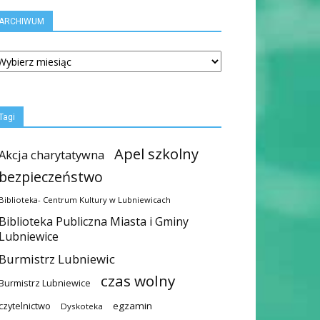
ARCHIWUM
RCHIWUM
Tagi
Apel szkolny
Akcja charytatywna
bezpieczeństwo
Biblioteka- Centrum Kultury w Lubniewicach
Biblioteka Publiczna Miasta i Gminy
Lubniewice
Burmistrz Lubniewic
czas wolny
Burmistrz Lubniewice
czytelnictwo
egzamin
Dyskoteka