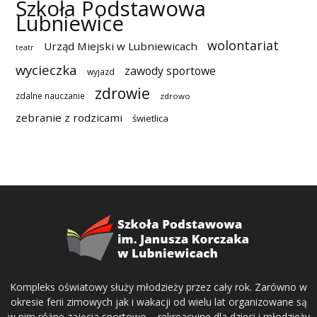
Szkoła Podstawowa
Lubniewice
wolontariat
Urząd Miejski w Lubniewicach
teatr
wycieczka
zawody sportowe
wyjazd
zdrowie
zdalne nauczanie
zdrowo
zebranie z rodzicami
świetlica
Kompleks oświatowy służy młodzieży przez cały rok. Zarówno w
okresie ferii zimowych jak i wakacji od wielu lat organizowane są
w nim różne zajęcia sportowo – rekreacyjne dla dzieci i młodzieży