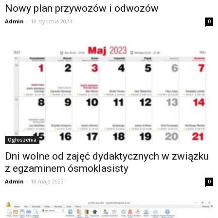
Nowy plan przywozów i odwozów
Admin
-
18 stycznia 2024
0
Ogłoszenia
Dni wolne od zajęć dydaktycznych w związku
z egzaminem ósmoklasisty
Admin
-
18 maja 2023
0