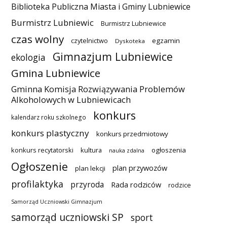
Biblioteka Publiczna Miasta i Gminy Lubniewice
Burmistrz Lubniewic
Burmistrz Lubniewice
czas wolny
czytelnictwo
egzamin
Dyskoteka
Gimnazjum Lubniewice
ekologia
Gmina Lubniewice
Gminna Komisja Rozwiązywania Problemów
Alkoholowych w Lubniewicach
konkurs
kalendarz roku szkolnego
konkurs plastyczny
konkurs przedmiotowy
konkurs recytatorski
kultura
ogłoszenia
nauka zdalna
Ogłoszenie
plan przywozów
plan lekcji
profilaktyka
przyroda
Rada rodziców
rodzice
Samorząd Uczniowski Gimnazjum
samorząd uczniowski SP
sport