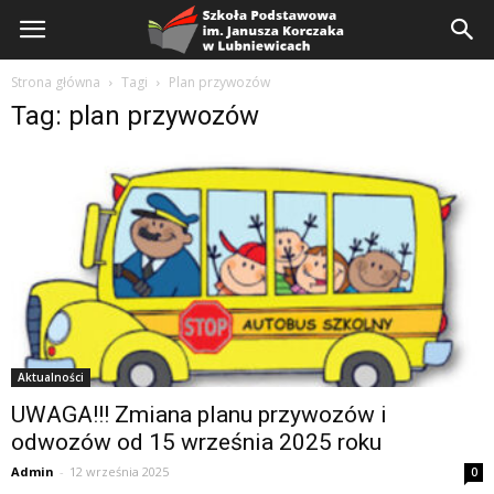
Szkoła
Podstawowa
Strona główna
Tagi
Plan przywozów
Tag: plan przywozów
Aktualności
UWAGA!!! Zmiana planu przywozów i
odwozów od 15 września 2025 roku
Admin
-
12 września 2025
0