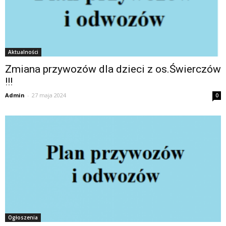
Aktualności
Zmiana przywozów dla dzieci z os.Świerczów
!!!
Admin
-
27 maja 2024
0
Ogłoszenia