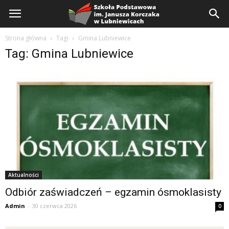
Szkoła
Podstawowa
Strona główna
Tagi
Gmina Lubniewice
Tag: Gmina Lubniewice
Aktualności
Odbiór zaświadczeń – egzamin ósmoklasisty
Admin
-
30 czerwca 2026
0