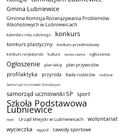
Gmina Lubniewice
Gminna Komisja Rozwiązywania Problemów
Alkoholowych w Lubniewicach
konkurs
kalendarz roku szkolnego
konkurs plastyczny
konkurs przedmiotowy
konkurs recytatorski
kultura
ogłoszenia
nauka zdalna
Ogłoszenie
plan przywozów
plan lekcji
profilaktyka
przyroda
Rada rodziców
rodzice
Samorząd Uczniowski Gimnazjum
samorząd uczniowski SP
sport
Szkoła Podstawowa
Lubniewice
wolontariat
Urząd Miejski w Lubniewicach
teatr
wycieczka
zawody sportowe
wyjazd