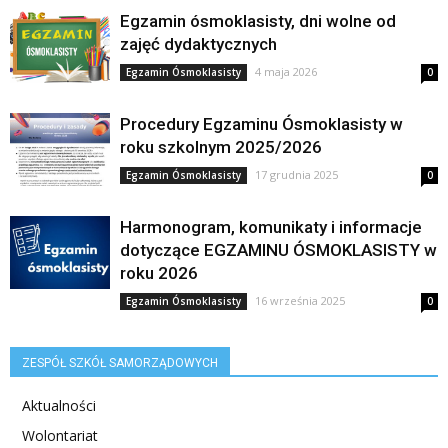
Egzamin ósmoklasisty, dni wolne od
zajęć dydaktycznych
4 maja 2026
Egzamin Ósmoklasisty
0
Procedury Egzaminu Ósmoklasisty w
roku szkolnym 2025/2026
17 grudnia 2025
Egzamin Ósmoklasisty
0
Harmonogram, komunikaty i informacje
dotyczące EGZAMINU ÓSMOKLASISTY w
roku 2026
16 września 2025
Egzamin Ósmoklasisty
0
ZESPÓŁ SZKÓŁ SAMORZĄDOWYCH
Aktualności
Wolontariat