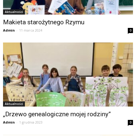
Aktualności
Makieta starożytnego Rzymu
Admin
-
11 marca 2024
0
Aktualności
„Drzewo genealogiczne mojej rodziny”
Admin
-
1 grudnia 2023
0