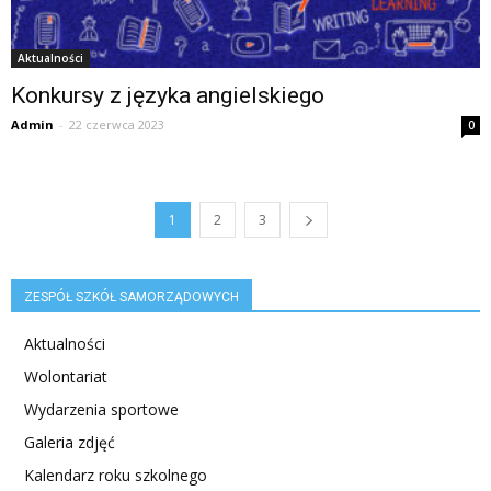
Aktualności
Konkursy z języka angielskiego
Admin
-
22 czerwca 2023
0
1
2
3
ZESPÓŁ SZKÓŁ SAMORZĄDOWYCH
Aktualności
Wolontariat
Wydarzenia sportowe
Galeria zdjęć
Kalendarz roku szkolnego