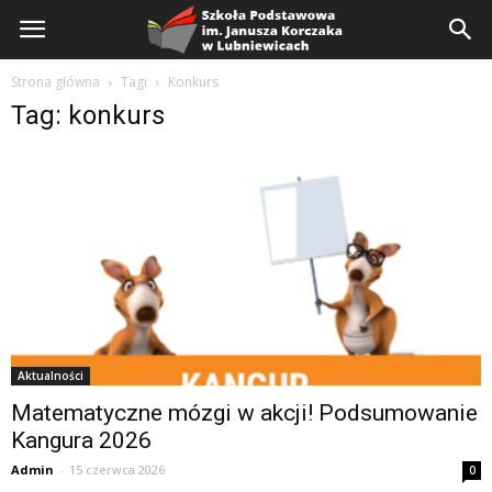
Szkoła
Podstawowa
Strona główna
Tagi
Konkurs
Tag: konkurs
Aktualności
Matematyczne mózgi w akcji! Podsumowanie
Kangura 2026
Admin
-
15 czerwca 2026
0