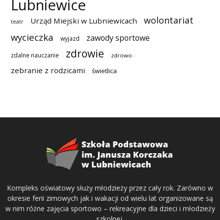
Lubniewice
wolontariat
Urząd Miejski w Lubniewicach
teatr
wycieczka
zawody sportowe
wyjazd
zdrowie
zdalne nauczanie
zdrowo
zebranie z rodzicami
świetlica
Kompleks oświatowy służy młodzieży przez cały rok. Zarówno w
okresie ferii zimowych jak i wakacji od wielu lat organizowane są
w nim różne zajęcia sportowo – rekreacyjne dla dzieci i młodzieży
szkolnej.