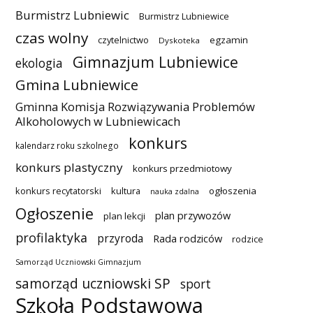
Burmistrz Lubniewic
Burmistrz Lubniewice
czas wolny
czytelnictwo
egzamin
Dyskoteka
Gimnazjum Lubniewice
ekologia
Gmina Lubniewice
Gminna Komisja Rozwiązywania Problemów
Alkoholowych w Lubniewicach
konkurs
kalendarz roku szkolnego
konkurs plastyczny
konkurs przedmiotowy
konkurs recytatorski
kultura
ogłoszenia
nauka zdalna
Ogłoszenie
plan przywozów
plan lekcji
profilaktyka
przyroda
Rada rodziców
rodzice
Samorząd Uczniowski Gimnazjum
samorząd uczniowski SP
sport
Szkoła Podstawowa