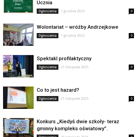
Ucznia
1 grudnia 2025
Ogłoszenia
0
Wolontariat – wróżby Andrzejkowe
1 grudnia 2025
Ogłoszenia
0
Spektakl profilaktyczny
21 listopada 2025
Ogłoszenia
0
Co to jest hazard?
21 listopada 2025
Ogłoszenia
0
Konkurs ,,Kiedyś dwie szkoły- teraz
gminny kompleks oświatowy”.
20 listopada 2025