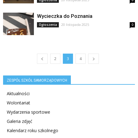
Ogłoszenia
0
Wycieczka do Poznania
20 listopada 2025
Ogłoszenia
0
2
3
4
ZESPÓŁ SZKÓŁ SAMORZĄDOWYCH
Aktualności
Wolontariat
Wydarzenia sportowe
Galeria zdjęć
Kalendarz roku szkolnego