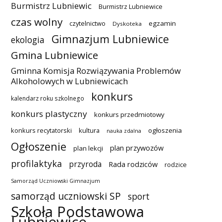
Burmistrz Lubniewic
Burmistrz Lubniewice
czas wolny
czytelnictwo
egzamin
Dyskoteka
Gimnazjum Lubniewice
ekologia
Gmina Lubniewice
Gminna Komisja Rozwiązywania Problemów
Alkoholowych w Lubniewicach
konkurs
kalendarz roku szkolnego
konkurs plastyczny
konkurs przedmiotowy
konkurs recytatorski
kultura
ogłoszenia
nauka zdalna
Ogłoszenie
plan przywozów
plan lekcji
profilaktyka
przyroda
Rada rodziców
rodzice
Samorząd Uczniowski Gimnazjum
samorząd uczniowski SP
sport
Szkoła Podstawowa