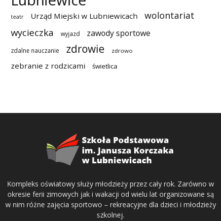
Lubniewice
wolontariat
Urząd Miejski w Lubniewicach
teatr
wycieczka
zawody sportowe
wyjazd
zdrowie
zdalne nauczanie
zdrowo
zebranie z rodzicami
świetlica
Kompleks oświatowy służy młodzieży przez cały rok. Zarówno w
okresie ferii zimowych jak i wakacji od wielu lat organizowane są
w nim różne zajęcia sportowo – rekreacyjne dla dzieci i młodzieży
szkolnej.