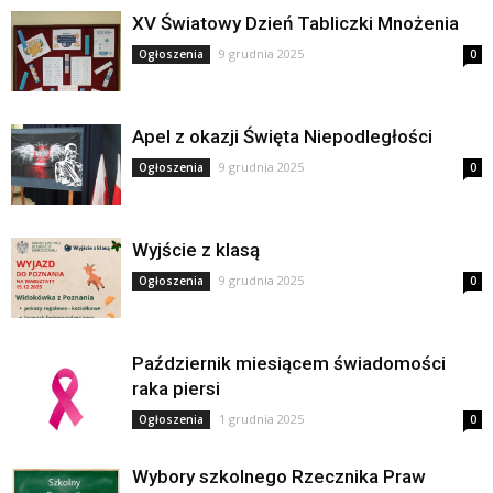
XV Światowy Dzień Tabliczki Mnożenia
9 grudnia 2025
Ogłoszenia
0
Apel z okazji Święta Niepodległości
9 grudnia 2025
Ogłoszenia
0
Wyjście z klasą
9 grudnia 2025
Ogłoszenia
0
Październik miesiącem świadomości
raka piersi
1 grudnia 2025
Ogłoszenia
0
Wybory szkolnego Rzecznika Praw