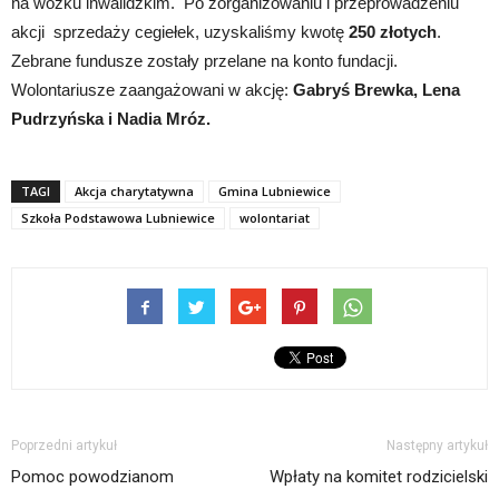
na wózku inwalidzkim. Po zorganizowaniu i przeprowadzeniu
akcji sprzedaży cegiełek, uzyskaliśmy kwotę
250 złotych
.
Zebrane fundusze zostały przelane na konto fundacji.
Wolontariusze zaangażowani w akcję:
Gabryś Brewka, Lena
Pudrzyńska i Nadia Mróz.
TAGI
Akcja charytatywna
Gmina Lubniewice
Szkoła Podstawowa Lubniewice
wolontariat
Poprzedni artykuł
Następny artykuł
Pomoc powodzianom
Wpłaty na komitet rodzicielski