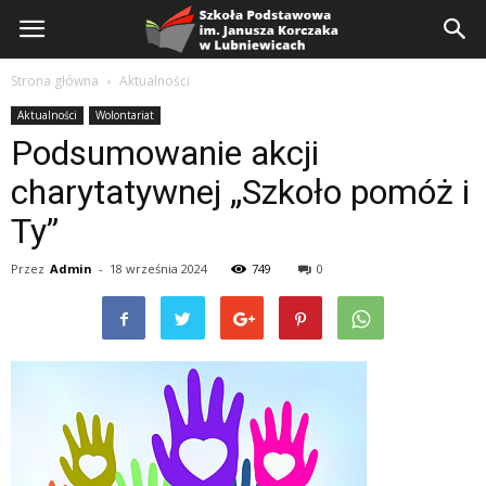
Szkoła
Podstawowa
Strona główna
Aktualności
Aktualności
Wolontariat
Podsumowanie akcji
charytatywnej „Szkoło pomóż i
Ty”
Przez
Admin
-
18 września 2024
749
0