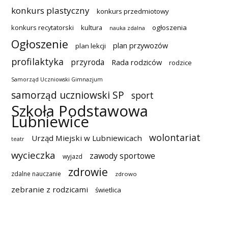
konkurs plastyczny
konkurs przedmiotowy
konkurs recytatorski
kultura
ogłoszenia
nauka zdalna
Ogłoszenie
plan przywozów
plan lekcji
profilaktyka
przyroda
Rada rodziców
rodzice
Samorząd Uczniowski Gimnazjum
samorząd uczniowski SP
sport
Szkoła Podstawowa
Lubniewice
wolontariat
Urząd Miejski w Lubniewicach
teatr
wycieczka
zawody sportowe
wyjazd
zdrowie
zdalne nauczanie
zdrowo
zebranie z rodzicami
świetlica